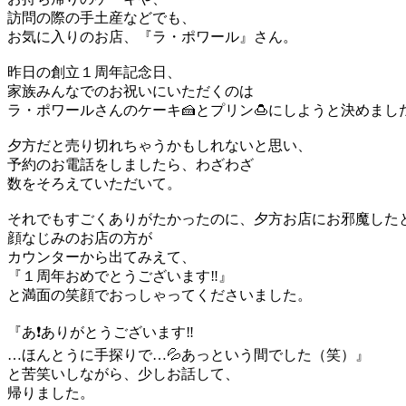
訪問の際の手土産などでも、
お気に入りのお店、『ラ・ポワール』さん。
昨日の創立１周年記念日、
家族みんなでのお祝いにいただくのは
ラ・ポワールさんのケーキ🍰とプリン🍮にしようと決めまし
夕方だと売り切れちゃうかもしれないと思い、
予約のお電話をしましたら、わざわざ
数をそろえていただいて。
それでもすごくありがたかったのに、夕方お店にお邪魔した
顔なじみのお店の方が
カウンターから出てみえて、
『１周年おめでとうございます‼️』
と満面の笑顔でおっしゃってくださいました。
『あ❗️ありがとうございます‼️
…ほんとうに手探りで…💦あっという間でした（笑）』
と苦笑いしながら、少しお話して、
帰りました。