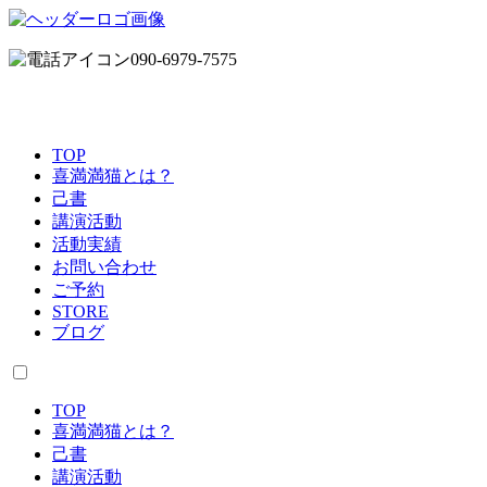
090-6979-7575
TOP
喜満満猫とは？
己書
講演活動
活動実績
お問い合わせ
ご予約
STORE
ブログ
TOP
喜満満猫とは？
己書
講演活動