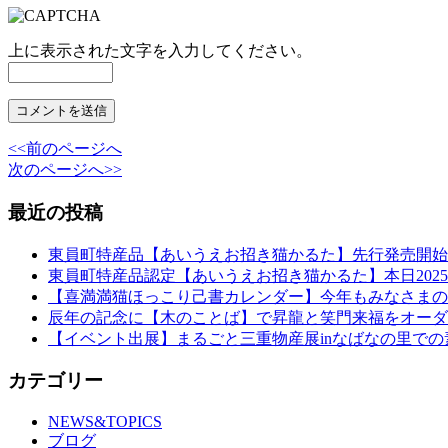
上に表示された文字を入力してください。
<<前のページへ
次のページへ>>
最近の投稿
東員町特産品【あいうえお招き猫かるた】先行発売開始
東員町特産品認定【あいうえお招き猫かるた】本日2025年
【喜満満猫ほっこり己書カレンダー】今年もみなさまの
辰年の記念に【木のことば】で昇龍と笑門来福をオーダ
【イベント出展】まるごと三重物産展inなばなの里で
カテゴリー
NEWS&TOPICS
ブログ