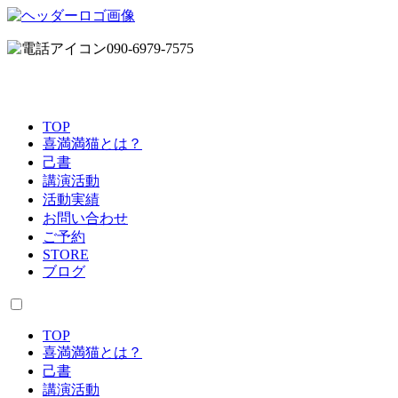
090-6979-7575
TOP
喜満満猫とは？
己書
講演活動
活動実績
お問い合わせ
ご予約
STORE
ブログ
TOP
喜満満猫とは？
己書
講演活動